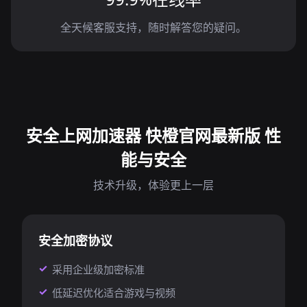
全天候客服支持，随时解答您的疑问。
安全上网加速器 快橙官网最新版 性
能与安全
技术升级，体验更上一层
安全加密协议
采用企业级加密标准
低延迟优化适合游戏与视频