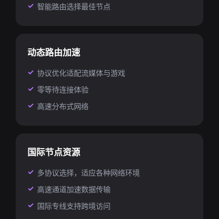
智能路由选择最佳节点
动态路由加速
协议优化适配流媒体与游戏
零等待连接体验
高速分布式网络
国际节点资源
多协议选择，适应各种网络环境
高速通道加速数据传输
国际专线支持跨境访问