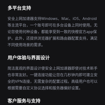
多平台支持
安全上网加速器支持Windows、Mac、iOS、Android
等主流平台，一个账号即可在多台设备上同时使用。无
论您使用何种设备，都能享受到一致的快橙官方app保
护。此外，还提供浏览器扩展和路由器配置支持，满足
不同使用场景的需求。
用户体验与界面设计
简洁直观的界面设计使安全上网加速器即使对技术新手
也非常友好。一键连接功能让您在几秒钟内即可建立安
全的VPN连接，无需复杂的配置过程。高级用户也可以
根据需要自定义协议选择和服务器偏好设置。
客户服务与支持