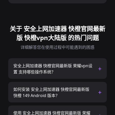
关于 安全上网加速器 快橙官网最新
版 快橙vpn大陆版 的热门问题
详细解答您在使用过程中可能遇到的困惑
安全上网加速器 快橙官网最新版 荣耀vpn设
置 支持哪些操作系统？
如何安装 安全上网加速器 快橙官网最新版
快橙 149 Android 版本？
使用 安全上网加速器 快橙官网最新版 荣耀