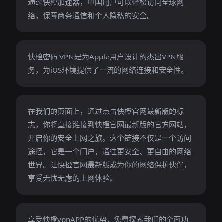
通过快橙加速器，中国用户可以轻松访问全球网
络，保障商务通信和个人隐私的安全。
快橙密码 VPN是为Apple用户设计的杰出VPN服
务，为iOS环境提供了一流的网络连接和安全性。
在我们的页面上，通过点击快橙官网最新版的标
志，你将直接链接到快橙官网最新版的官方网站，
开启你的安全上网之旅。这个链接不仅是一个访问
途径，它是一个门户，通往更安全、更自由的网络
世界。让快橙官网最新版成为你的网络保护伙伴，
享受无忧无虑的上网体验。
享受快橙vpnAPP的优势，免费探索我们的全面功