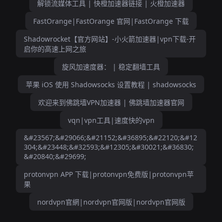
解锁流媒体工具 | 快橙加速器链接 | 火橙加速器
FastOrange|FastOrange 官网|FastOrange 下载
Shadowrocket【官方网站】-小火箭加速器|vpn下载-开
启你的高速上网之旅
旋风加速度器： | 稳定翻墙工具
苹果 iOS 使用 Shadowsocks 设置教程 | shadowsocks
欢迎来到佛跳墙VPN加速器 | 佛跳墙加速器官网
vqn|vpn工具|速度快的vpn
&#23567;&#29066;&#21152;&#36895;&#22120;&#12
304;&#23448;&#32593;&#12305;&#30021;&#36830;
&#20840;&#29699;
protonvpn APP 下载|protonvpn免费版|protonvpn苹
果
nordvpn官網|nordvpn官网版|nordvpn官网版